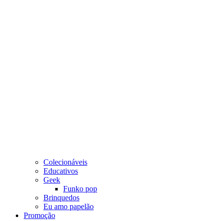
Colecionáveis
Educativos
Geek
Funko pop
Brinquedos
Eu amo papelão
Promoção