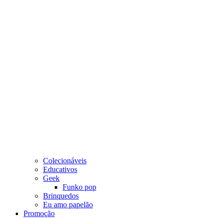
Colecionáveis
Educativos
Geek
Funko pop
Brinquedos
Eu amo papelão
Promoção