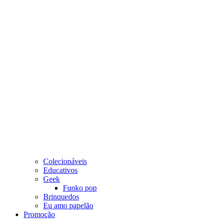
Colecionáveis
Educativos
Geek
Funko pop
Brinquedos
Eu amo papelão
Promoção