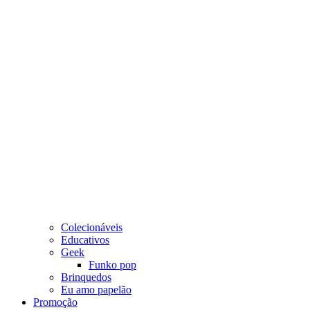
Colecionáveis
Educativos
Geek
Funko pop
Brinquedos
Eu amo papelão
Promoção