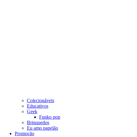
Colecionáveis
Educativos
Geek
Funko pop
Brinquedos
Eu amo papelão
Promoção