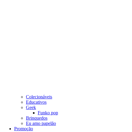
Colecionáveis
Educativos
Geek
Funko pop
Brinquedos
Eu amo papelão
Promoção