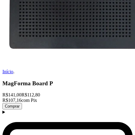
Início
.
MagForma Board P
R$141,00
R$112,80
R$107,16
com Pix
Comprar