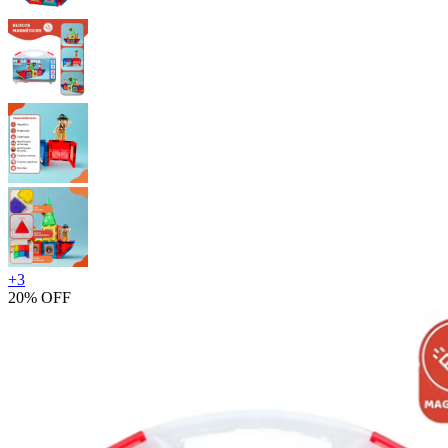
+
3
20% OFF