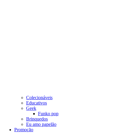
Colecionáveis
Educativos
Geek
Funko pop
Brinquedos
Eu amo papelão
Promoção