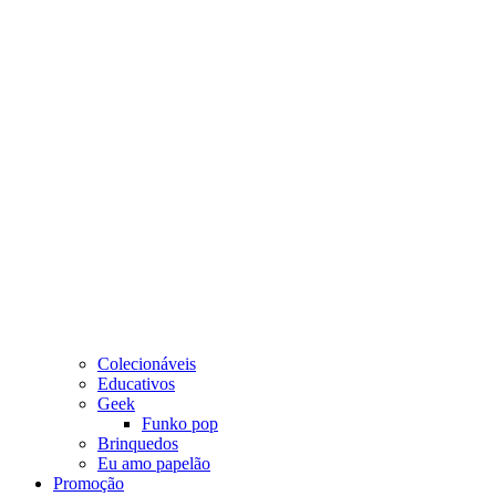
Colecionáveis
Educativos
Geek
Funko pop
Brinquedos
Eu amo papelão
Promoção